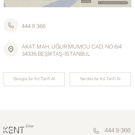
444 9 366
AKAT MAH. UĞUR MUMCU CAD. NO:6/4
location_on
34335 BEŞİKTAŞ-İSTANBUL
Google ile Yol Tarifi Al
Yandex ile Yol Tarifi Al
444 9 366