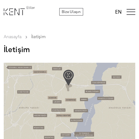
EN
Bize Ulaşın
Anasayfa
chevron_right
İletişim
İletişim